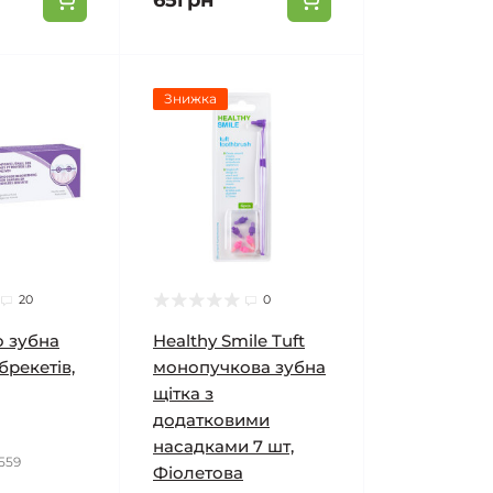
65грн
Знижка
20
0
 зубна
Healthy Smile Tuft
брекетів,
монопучкова зубна
щітка з
додатковими
насадками 7 шт,
1559
Фіолетова