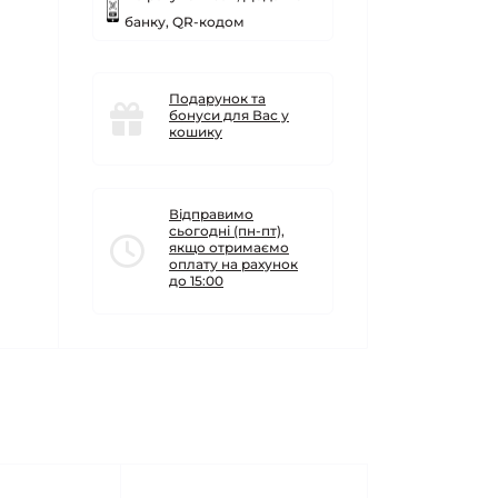
банку, QR-кодом
Подарунок та
бонуси для Вас у
кошику
Відправимо
сьогодні (пн-пт),
якщо отримаємо
оплату на рахунок
до 15:00