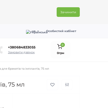
Зачинити
ua
Особистий кабінет
0
+380684833055
Замовити дзвінок
0грн
 для брекетів та імплантів, 75 мл
ів, 75 мл