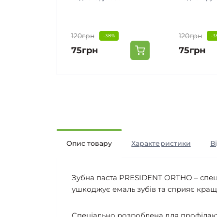
120грн
120грн
-38%
-3
75грн
75грн
Опис товару
Характеристики
В
Зубна паста PRESIDENT ORTHO – спеці
ушкоджує емаль зубів та сприяє кращ
Спеціально розроблена для профілакти