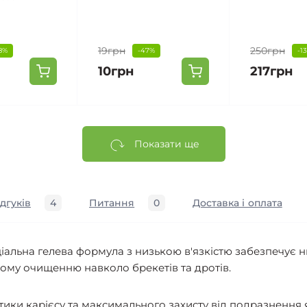
19грн
250грн
8%
-47%
-1
10грн
217грн
Показати ще
ідгуків
4
Питання
0
Доставка і оплата
альна гелева формула з низькою в'язкістю забезпечує ни
ому очищенню навколо брекетів та дротів.
ки карієсу та максимального захисту від подразнення яс