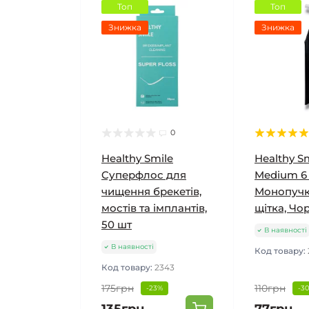
Топ
Топ
Знижка
Знижка
0
Healthy Smile
Healthy Sm
Cуперфлос для
Medium 6
чищення брекетів,
Монопучк
мостів та імплантів,
щітка, Чо
50 шт
В наявності
В наявності
Код товару:
Код товару:
2343
175грн
110грн
-23%
-3