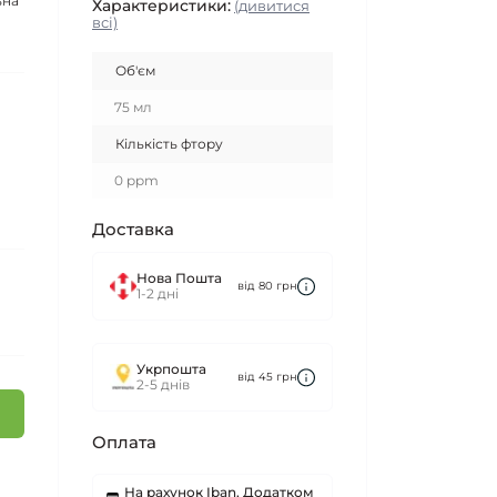
ьна
Характеристики:
(дивитися
всі)
Об'єм
75 мл
Кількість фтору
0 ppm
Доставка
Нова Пошта
від 80 грн
1-2 дні
Укрпошта
від 45 грн
2-5 днів
Оплата
На рахунок Iban, Додатком