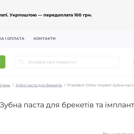
аті. Укрпоштою — передоплата 100 грн.
А І ОПЛАТА
КОНТАКТИ
етами
Зубні пасти для брекетів
President Ortho Implant Зубна паста
Зубна паста для брекетів та імплант