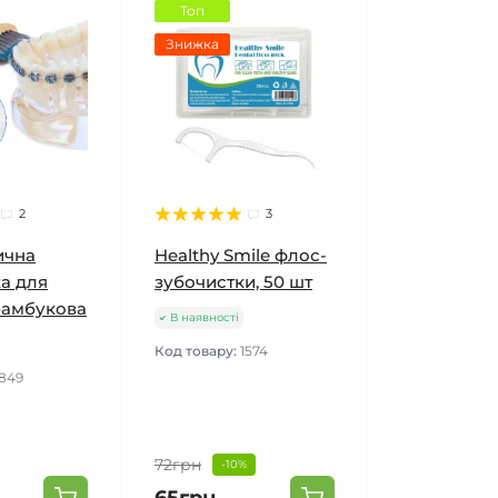
Топ
Знижка
2
3
ична
Healthy Smile флос-
ка для
зубочистки, 50 шт
 бамбукова
В наявності
Код товару:
1574
1849
72грн
-10%