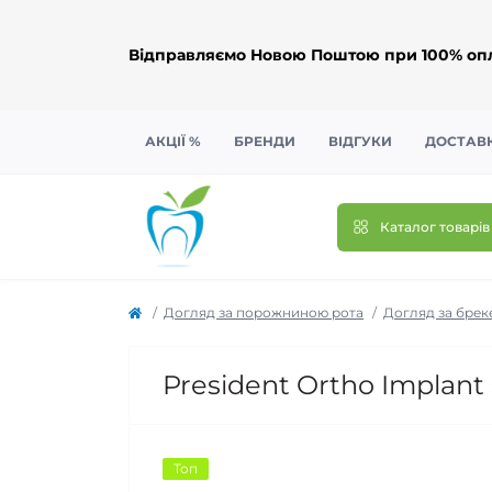
Відправляємо Новою Поштою при 100% опл
АКЦІЇ %
БРЕНДИ
ВІДГУКИ
ДОСТАВК
Каталог товарів
Догляд за порожниною рота
Догляд за брек
President Ortho Implant 
Топ