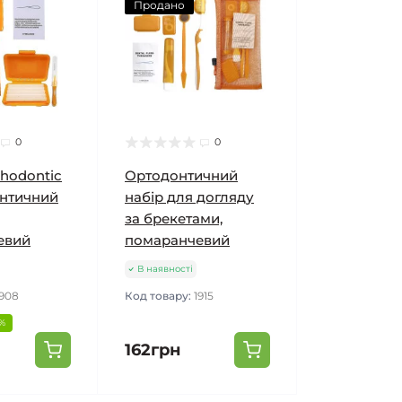
Продано
0
0
thodontic
Ортодонтичний
онтичний
набір для догляду
за брекетами,
евий
помаранчевий
В наявності
1908
Код товару:
1915
9%
162грн