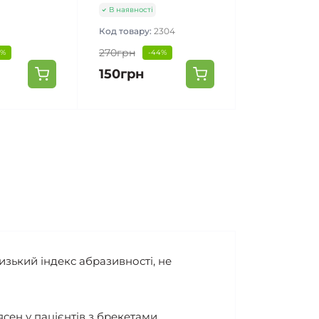
В наявності
Код товару:
2304
270грн
3%
-44%
150грн
зький індекс абразивності, не
ен у пацієнтів з брекетами,