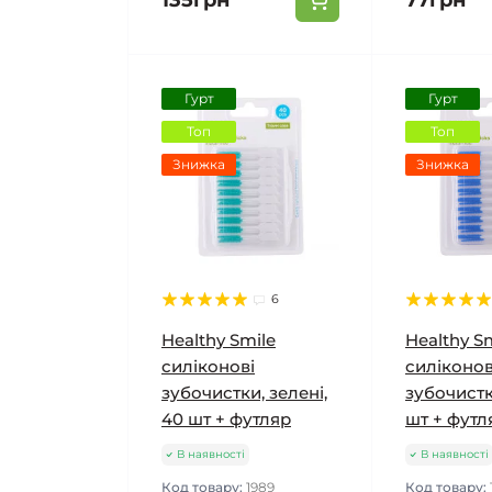
135грн
77грн
Гурт
Гурт
Топ
Топ
Знижка
Знижка
6
Healthy Smile
Healthy S
силіконові
силіконов
зубочистки, зелені,
зубочистки
40 шт + футляр
шт + футл
В наявності
В наявності
Код товару:
1989
Код товару: