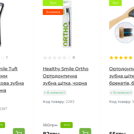
Топ
Топ
Знижка
1
0
ile Tuft
Healthy Smile Ortho
Ортодонт
 мм
Ортодонтична
зубна щіт
ова зубна
зубна щітка, чорна
брекетів,
рна
В наявності
В наявності
Код товару:
2283
Код товару:
2187
180грн
0%
-54%