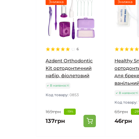
Знижка
Знижка
6
Azdent Orthodontic
Healthy S
Kit ортодонтичний
ортодонти
набір, фіолетовий
для бреке
ванільни
В наявності
В наявності
Код товару:
0853
Код товару:
169грн
65грн
-19%
-29
137грн
46грн