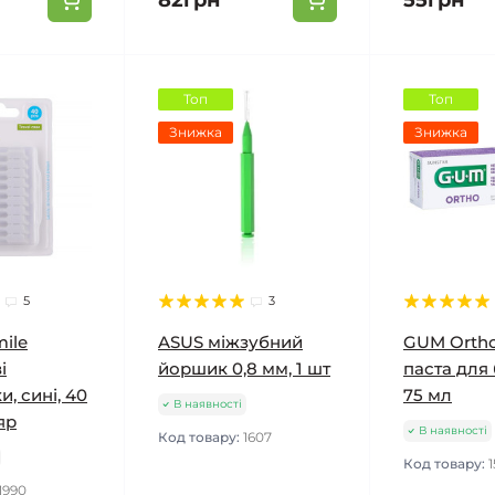
82грн
55грн
Топ
Топ
Знижка
Знижка
5
3
mile
ASUS міжзубний
GUM Ortho
і
йоршик 0,8 мм, 1 шт
паста для 
, сині, 40
75 мл
В наявності
яр
В наявності
Код товару:
1607
Код товару:
1990