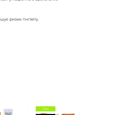
ує ризик гінгівіту.
Топ