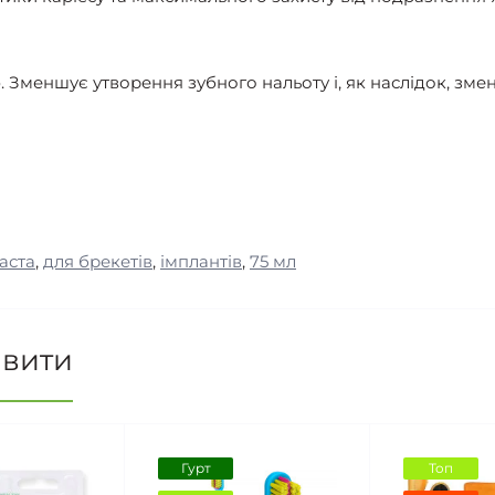
Зменшує утворення зубного нальоту і, як наслідок, зменш
аста
,
для брекетів
,
імплантів
,
75 мл
авити
Гурт
Топ