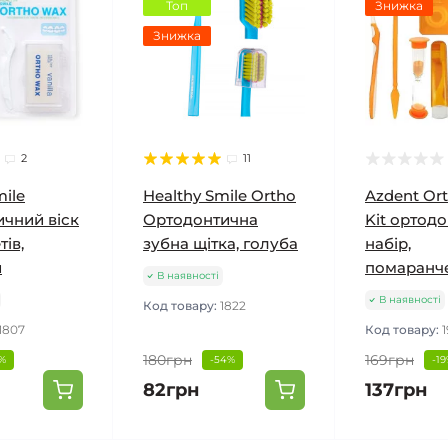
Топ
Знижка
Знижка
2
11
mile
Healthy Smile Ortho
Azdent Or
чний віск
Ортодонтична
Kit ортод
тів,
зубна щітка, голуба
набір,
й
помаранч
В наявності
В наявності
Код товару:
1822
1807
Код товару:
180грн
169грн
%
-54%
-1
82грн
137грн