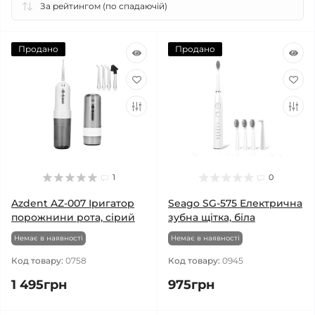
Продано
Продано
1
0
Azdent AZ-007 Іригатор
Seago SG-575 Електрична
порожнини рота, сірий
зубна щітка, біла
Немає в наявності
Немає в наявності
Код товару:
0758
Код товару:
0945
1 495грн
975грн