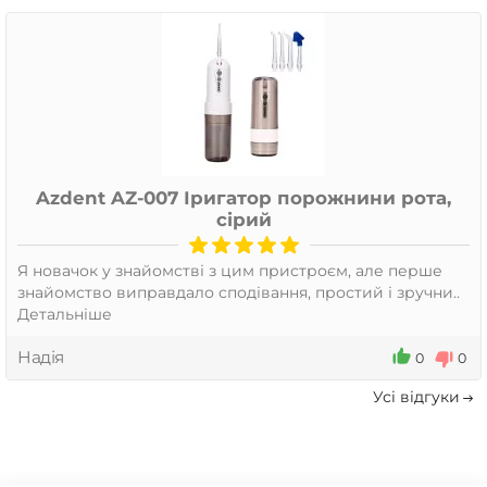
Azdent AZ-007 Іригатор порожнини рота,
сірий
Я новачок у знайомстві з цим пристроєм, але перше
знайомство виправдало сподівання, простий і зручни..
Детальніше
Надія
0
0
Усi вiдгуки