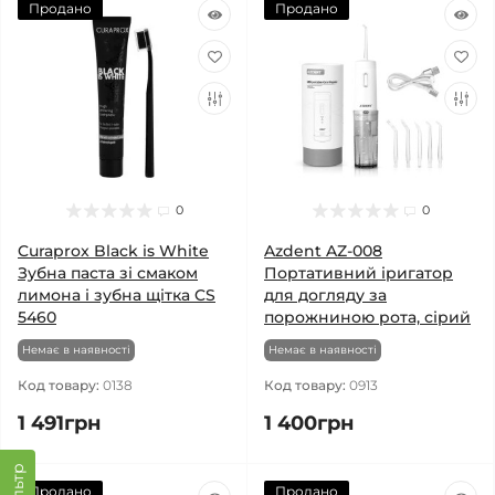
Продано
Продано
0
0
Curaprox Black is White
Azdent AZ-008
Зубна паста зі смаком
Портативний іригатор
лимона і зубна щітка CS
для догляду за
5460
порожниною рота, сірий
Немає в наявності
Немає в наявності
Код товару:
0138
Код товару:
0913
1 491грн
1 400грн
Фільтр
Продано
Продано