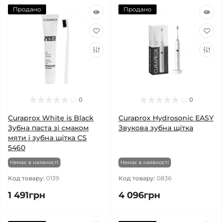
Продано
Продано
0
0
Curaprox White is Black
Curaprox Hydrosonic EASY
Зубна паста зі смаком
Звукова зубна щітка
мяти і зубна щітка CS
5460
Немає в наявності
Немає в наявності
Код товару:
0139
Код товару:
0836
1 491грн
4 096грн