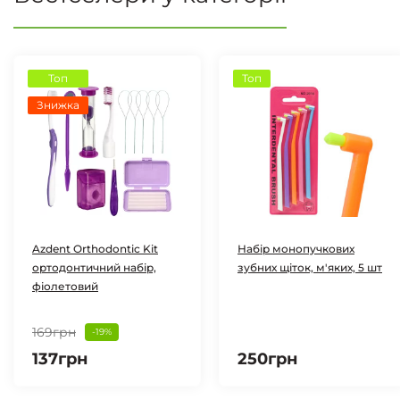
Топ
Топ
Знижка
Azdent Orthodontic Kit
Набір монопучкових
ортодонтичний набір,
зубних щіток, м'яких, 5 шт
фіолетовий
169грн
-19%
137грн
250грн