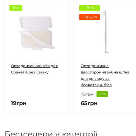
Топ
Топ
Знижка
Ортодонтичний віск для
Ортодонтична
брекетів без Смаку
двостороння зубна щітка
для догляду за
брекетами, біла
75грн
-13%
19грн
65грн
Бестселери у категорії