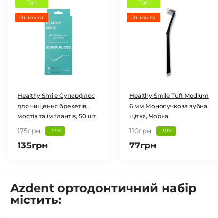
Топ
Топ
Знижка
Знижка
Healthy Smile Cуперфлос
Healthy Smile Tuft Medium
для чищення брекетів,
6 мм Монопучкова зубна
мостів та імплантів, 50 шт
щітка, Чорна
175грн
110грн
-23%
-30%
135грн
77грн
Azdent ортодонтичний набір
містить: