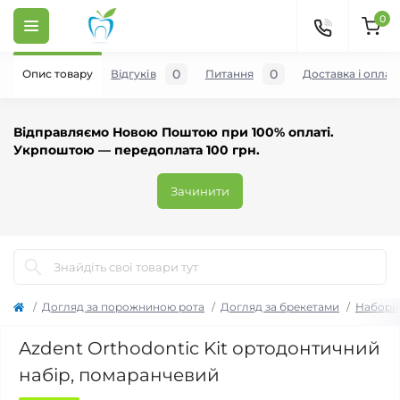
0
0
0
Опис товару
Відгуків
Питання
Доставка і оплат
Відправляємо Новою Поштою при 100% оплаті.
Укрпоштою — передоплата 100 грн.
Зачинити
Догляд за порожниною рота
Догляд за брекетами
Набори 
Azdent Orthodontic Kit ортодонтичний
набір, помаранчевий