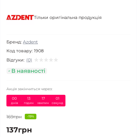
Тільки оригінальна продукція
Бренд:
Azdent
Код товару:
1908
Відгуки:
(0)
В наявності
Акція закінчиться через:
00
13
17
01
днів
годин
хвилин
секунд
169грн
-19%
137грн