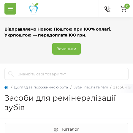
0
Відправляємо Новою Поштою при 100% оплаті.
Укрпоштою — передоплата 100 грн.
Зачинити
Догляд за порожниною рота
Зубні пасти та гелі
Засоби для
Засоби для ремінералізації
зубів
Каталог