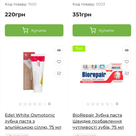
Код товару:
1500
Код товару:
0033
220грн
351грн
Купити
Купити
Топ
0
0
Edel White Osmotonic
BioRepair Зубна паста
зубна паста з
Швидке позбавлення
альпійською сіллю, 75 мл
чутливості зубів, 75 мл