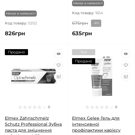
Немає в наявності
Код товару:
1654
Немає в наявності
675грн
Код товару:
0202
-6%
826грн
635грн
Продано
Топ
Продано
0
0
Elmex Zahnschmelz
Elmex Gelee Гель для
Schutz Professional Зубна
інтенсивної
паста для зміцнення
профілактики карієсу