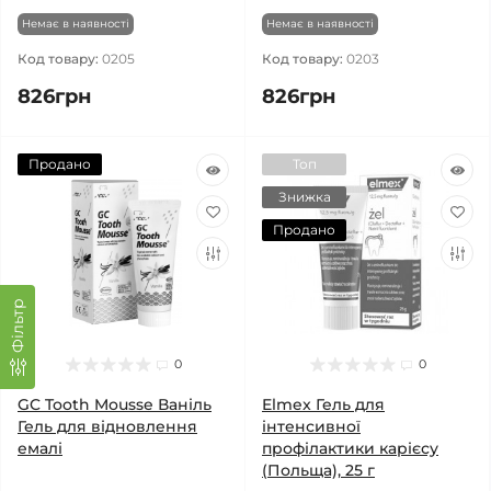
Немає в наявності
Немає в наявності
Код товару:
0205
Код товару:
0203
826грн
826грн
Продано
Топ
Знижка
Продано
Фільтр
0
0
GC Tooth Mousse Ваніль
Elmex Гель для
Гель для відновлення
інтенсивної
емалі
профілактики карієсу
(Польща), 25 г