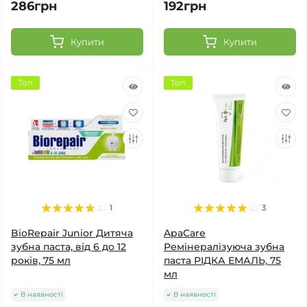
286грн
192грн
Купити
Купити
Топ
Топ
1
3
BioRepair Junior Дитяча
ApaCare
зубна паста, від 6 до 12
Ремінералізуюча зубна
років, 75 мл
паста РІДКА ЕМАЛЬ, 75
мл
В наявності
В наявності