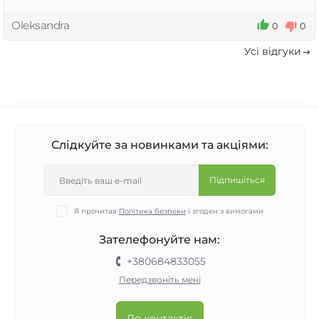
комплекс по відновленню зубів шляхом
Oleksandra
0
0
ремінералізації.
Усi вiдгуки
З повагою, інтернет-магазин “Healthy Smile”
Слідкуйте за новинками та акціями:
Підпишіться
Я прочитав
Політика безпеки
і згоден з вимогами
Зателефонуйте нам:
+380684833055
Передзвоніть мені
До контактів