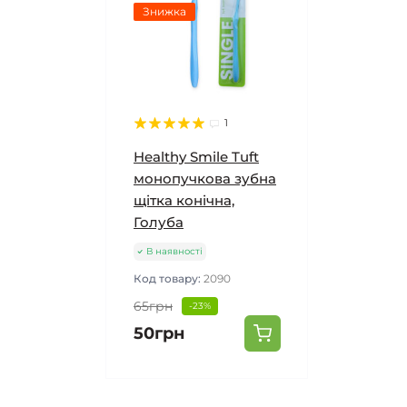
Знижка
1
Healthy Smile Tuft
монопучкова зубна
щітка конічна,
Голуба
В наявності
Код товару:
2090
65грн
-23%
50грн