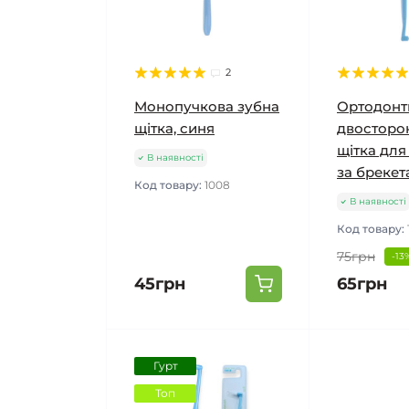
2
Монопучкова зубна
Ортодонт
щітка, синя
двосторо
щітка для
В наявності
за брекет
Код товару:
1008
В наявності
Код товару:
75грн
-13
45грн
65грн
Гурт
Топ