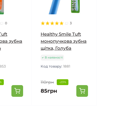
0
3
uft
Healthy Smile Tuft
ова зубна
монопучкова зубна
а
щітка, Голуба
В наявності
1853
Код товару:
1881
110грн
%
-23%
85грн