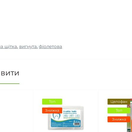
а щітка
,
вигнута
,
фіолетова
авити
Топ
Целофан
Знижка
Топ
Знижка