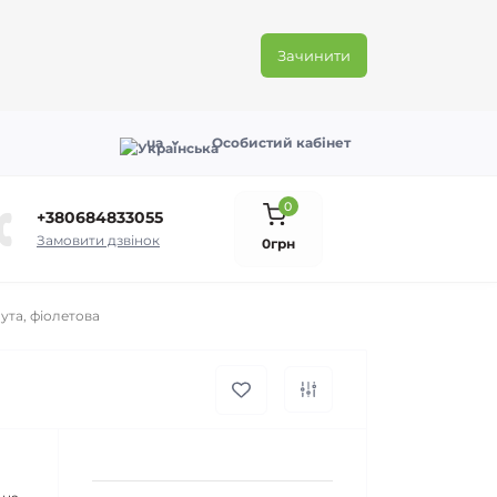
Зачинити
ua
Особистий кабінет
0
+380684833055
Замовити дзвінок
0грн
ута, фіолетова