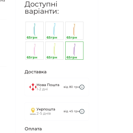
ьна
Доступні
варіанти:
65грн
65грн
65грн
65грн
65грн
65грн
Доставка
Нова Пошта
від 80 грн
1-2 дні
Укрпошта
від 45 грн
2-5 днів
Оплата