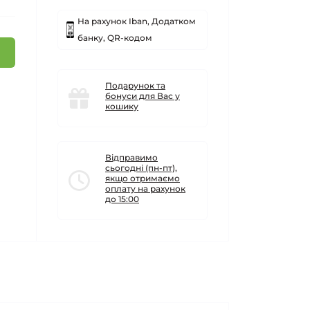
На рахунок Iban, Додатком
банку, QR-кодом
Подарунок та
бонуси для Вас у
кошику
Відправимо
сьогодні (пн-пт),
якщо отримаємо
оплату на рахунок
до 15:00