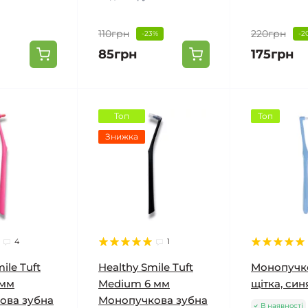
110грн
220грн
-23%
-2
85грн
175грн
Топ
Топ
Знижка
4
1
ile Tuft
Healthy Smile Tuft
Монопучк
9мм
Medium 6 мм
щітка, син
ова зубна
Монопучкова зубна
В наявності