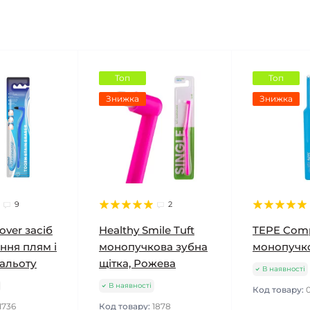
Топ
Топ
Знижка
Знижка
9
2
over засіб
Healthy Smile Tuft
TEPE Comp
ння плям і
монопучкова зубна
монопучко
нальоту
щітка, Рожева
В наявності
В наявності
Код товару:
1736
Код товару:
1878