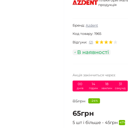
Тільки оригінал
продукція
Бренд:
Azdent
Код товару:
1965
Відгуки:
(2)
В наявності
Акція закінчиться через:
00
14
18
30
днів
годин
хвилин
секунд
85грн
-24%
65грн
5 шт і більше - 45грн
-47%