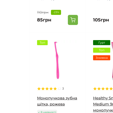
110грн
-23%
85грн
105грн
Топ
Гурт
Топ
Знижка
3
Монопучкова зубна
Healthy Sm
щітка, рожева
Medium 
монопучк
В наявності