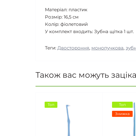
Матеріал: пластик
Розмір: 16,5 см
Колір: фіолетовий
У комплект входить: Зубна щітка
1 шт.
Теги:
Двостороння
,
монопучкова
,
зубн
Також вас можуть зацік
Топ
Топ
Знижка