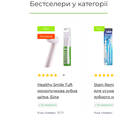
Бестселери у категорії
Топ
Топ
Знижка
8
Healthy Smile Tuft
Stain Rem
монопучкова зубна
для усуне
щітка, Біла
зубного 
В наявності
В наявності
Код товару:
1879
Код товару: