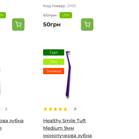
Код товару:
2093
65грн
0%
-23%
50грн
Гурт
Топ
Знижка
2
8
ова зубна
Healthy Smile Tuft
я
Medium 9мм
монопучкова зубна