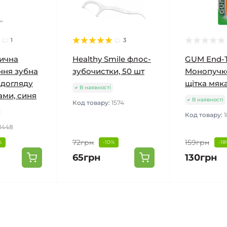
1
3
ична
Healthy Smile флос-
GUM End-T
ння зубна
зубочистки, 50 шт
Монопучк
 догляду
щітка мяк
В наявності
ами, синя
В наявності
Код товару:
1574
Код товару:
1448
72грн
159грн
%
-10%
-18
65грн
130грн