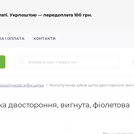
аті. Укрпоштою — передоплата 100 грн.
А І ОПЛАТА
КОНТАКТИ
онопучкові зубні щітки
Монопучкова зубна щітка двостороння, вигн
а двостороння, вигнута, фіолетова