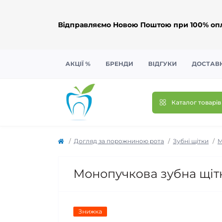
Відправляємо Новою Поштою при 100% опл
АКЦІЇ %
БРЕНДИ
ВІДГУКИ
ДОСТАВК
Каталог товарів
Догляд за порожниною рота
Зубні щітки
М
Монопучкова зубна щітк
Знижка