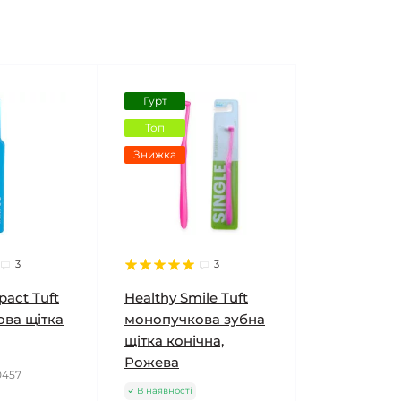
Гурт
Топ
Знижка
3
3
act Tuft
Healthy Smile Tuft
ва щітка
монопучкова зубна
щітка конічна,
Рожева
0457
В наявності