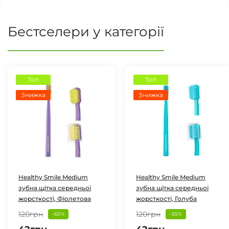
Бестселери у категорії
Топ
Топ
Знижка
Знижка
Healthy Smile Medium
Healthy Smile Medium
зубна щітка середньої
зубна щітка середньої
жорсткості, Фіолетова
жорсткості, Голуба
120грн
120грн
-65%
-65%