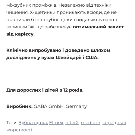
міжзубних проміжків. Незалежно від техніки
чищення, Х-щетинки проникають всюди, де не
проникли б інші зубні щітки і видаляють наліт і
залишки їжі, що забезпечує
оптимальний захист
від карієсу.
Клінічно випробувано і доведено шляхом
досліджень у вузах Швейцарії і США.
Для дорослих і дітей з 12 років.
Виробник:
GABA GmbH, Germany
Теги:
Зубна щітка
,
Elmex
,
interX
,
medium
,
середньої
жорсткості