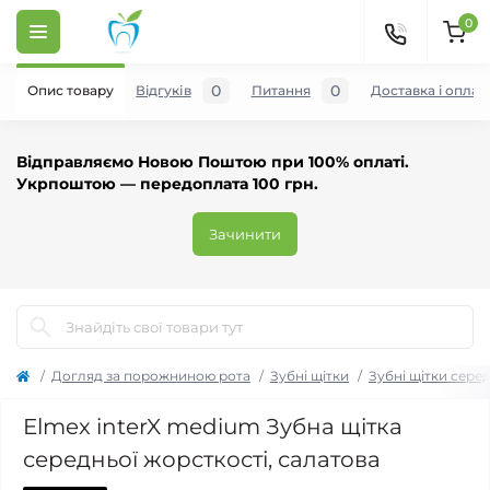
0
0
0
Опис товару
Відгуків
Питання
Доставка і оплат
Відправляємо Новою Поштою при 100% оплаті.
Укрпоштою — передоплата 100 грн.
Зачинити
Догляд за порожниною рота
Зубні щітки
Зубні щітки сере
Elmex interX medium Зубна щітка
середньої жорсткості, салатова