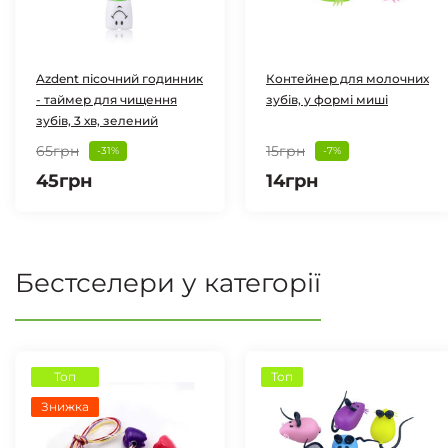
Azdent пісочний годинник
Контейнер для молочних
- таймер для чищення
зубів, у формі миші
зубів, 3 хв, зелений
65грн
15грн
-31%
-7%
45грн
14грн
Бестселери у категорії
Топ
Топ
Знижка