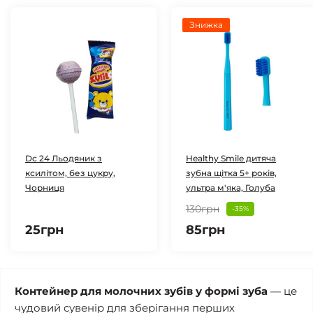
Знижка
Dc 24 Льодяник з
Healthy Smile дитяча
ксилітом, без цукру,
зубна щітка 5+ років,
Чорниця
ультра м'яка, Голуба
130грн
-35%
25грн
85грн
Контейнер для молочних зубів у формі зуба
— це
чудовий сувенір для зберігання перших