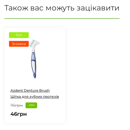
Також вас можуть зацікавити
Топ
Знижка
Azdent Denture Brush
Щітка для зубних протезів
75грн
-39%
46грн