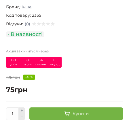
Бренд:
Інше
Код товару:
2355
Відгуки:
(0)
В наявності
Акція закінчиться через:
00
:
18
:
54
:
11
днів
годин
хвилин
секунд
125грн
-40%
75грн
Купити