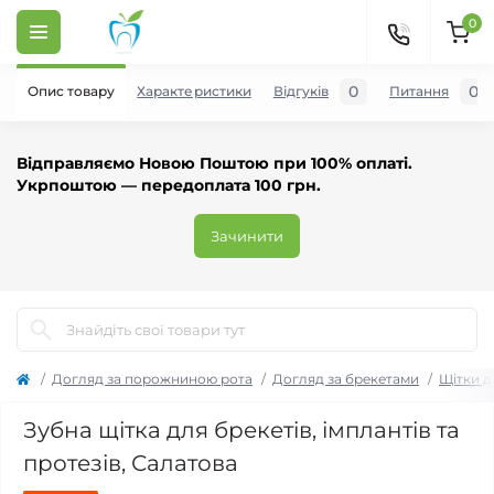
0
0
0
Опис товару
Характеристики
Відгуків
Питання
Відправляємо Новою Поштою при 100% оплаті.
Укрпоштою — передоплата 100 грн.
Зачинити
Догляд за порожниною рота
Догляд за брекетами
Щітки д
Зубна щітка для брекетів, імплантів та
протезів, Салатова