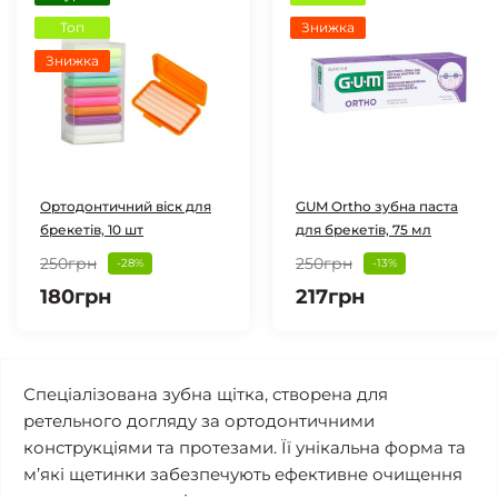
Топ
Знижка
Знижка
Ортодонтичний віск для
GUM Ortho зубна паста
брекетів, 10 шт
для брекетів, 75 мл
250грн
250грн
-28%
-13%
180грн
217грн
Спеціалізована зубна щітка, створена для 
ретельного догляду за ортодонтичними 
конструкціями та протезами. Її унікальна форма та 
м’які щетинки забезпечують ефективне очищення 