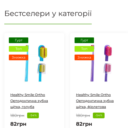
Бестселери у категорії
Гурт
Гурт
Топ
Топ
Знижка
Знижка
Healthy Smile Ortho
Healthy Smile Ortho
Ортодонтична зубна
Ортодонтична зубна
щітка, голуба
щітка, фіолетова
180грн
180грн
-54%
-54%
82грн
82грн