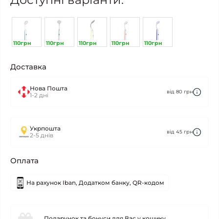
110грн
110грн
110грн
110грн
110грн
Доставка
Нова Пошта
від 80 грн
1-2 дні
Укрпошта
від 45 грн
2-5 днів
Оплата
На рахунок Iban, Додатком банку, QR-кодом
Подарунок та бонуси для Вас у кошику