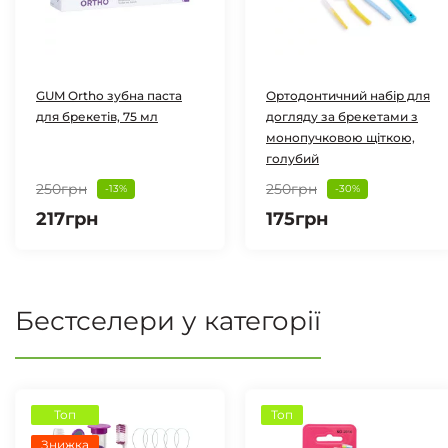
GUM Ortho зубна паста
Ортодонтичний набір для
для брекетів, 75 мл
догляду за брекетами з
монопучковою щіткою,
голубий
250грн
250грн
-13%
-30%
217грн
175грн
Бестселери у категорії
Топ
Топ
Знижка