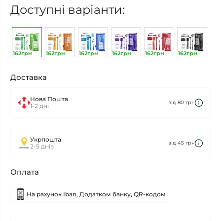
Доступні варіанти:
162грн
162грн
162грн
162грн
162грн
162грн
Доставка
Нова Пошта
від 80 грн
1-2 дні
Укрпошта
від 45 грн
2-5 днів
Оплата
На рахунок Iban, Додатком банку, QR-кодом