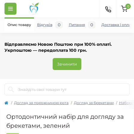
0
0
0
Опис товару
Відгуків
Питання
Доставка і оплат
Відправляємо Новою Поштою при 100% оплаті.
Укрпоштою — передоплата 100 грн.
Зачинити
Догляд за порожниною рота
Догляд за брекетами
Набори 
Ортодонтичний набір для догляду за
брекетами, зелений