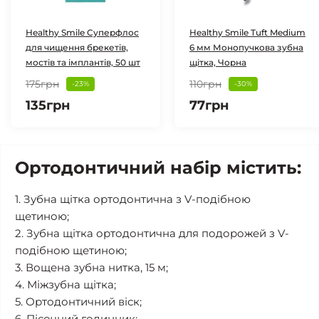
Healthy Smile Cуперфлос
Healthy Smile Tuft Medium
для чищення брекетів,
6 мм Монопучкова зубна
мостів та імплантів, 50 шт
щітка, Чорна
175грн
110грн
-23%
-30%
135грн
77грн
Ортодонтичний набір містить:
1. Зубна щітка ортодонтична з V-подібною
щетиною;
2. Зубна щітка ортодонтична для подорожей з V-
подібною щетиною;
3. Вощена зубна нитка, 15 м;
4. Міжзубна щітка;
5. Ортодонтичний віск;
6. Пісочний годинник;