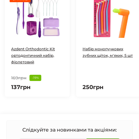
Azdent Orthodontic Kit
Набір монопучкових
ортодонтичний набір,
зубних щіток, м'яких, 5 шт
фіолетовий
169грн
-19%
137грн
250грн
Слідкуйте за новинками та акціями: