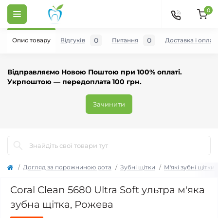
0
0
0
Опис товару
Відгуків
Питання
Доставка і оплат
Відправляємо Новою Поштою при 100% оплаті.
Укрпоштою — передоплата 100 грн.
Зачинити
Догляд за порожниною рота
Зубні щітки
М'які зубні щітки
Coral Clean 5680 Ultra Soft ультра м'яка
зубна щітка, Рожева