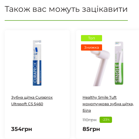
Також вас можуть зацікавити
Топ
Знижка
Зубна щітка Curaprox
Healthy Smile Tuft
Ultrasoft CS 5460
монопучкова зубна щітка,
Біла
110грн
-23%
354грн
85грн