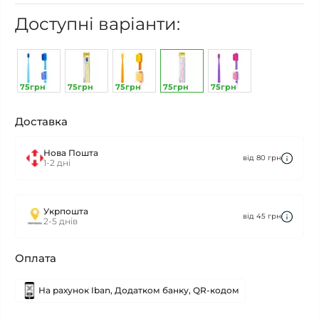
Доступні варіанти:
75грн
75грн
75грн
75грн
75грн
Доставка
Нова Пошта
від 80 грн
1-2 дні
Укрпошта
від 45 грн
2-5 днів
Оплата
На рахунок Iban, Додатком банку, QR-кодом