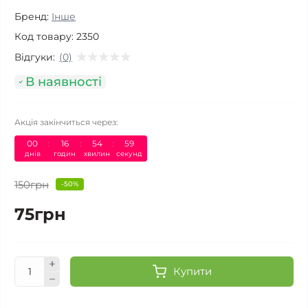
Бренд:
Інше
Код товару:
2350
Відгуки:
(0)
В наявності
Акція закінчиться через:
00
:
16
:
54
:
59
днів
годин
хвилин
секунд
150грн
-50%
75грн
Купити