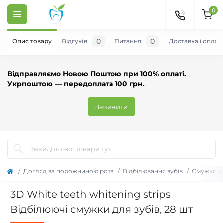
0
0
0
Опис товару
Відгуків
Питання
Доставка і оплат
Відправляємо Новою Поштою при 100% оплаті.
Укрпоштою — передоплата 100 грн.
Зачинити
Догляд за порожниною рота
Відбілювання зубів
Смужки дл
3D White teeth whitening strips
Відбілюючі смужки для зубів, 28 шт