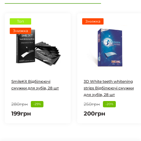
Топ
Знижка
Знижка
SmileKit Відбілюючі
3D White teeth whitening
смужки для зубів, 28 шт
strips Відбілюючі смужки
для зубів, 28 шт
280грн
250грн
-29%
-20%
199грн
200грн