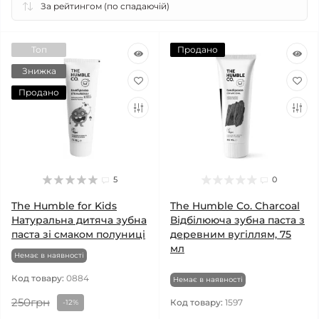
Топ
Продано
Знижка
Продано
5
0
The Humble for Kids
The Humble Co. Charcoal
Натуральна дитяча зубна
Відбілююча зубна паста з
паста зі смаком полуниці
деревним вугіллям, 75
мл
Немає в наявності
Код товару:
0884
Немає в наявності
250грн
Код товару:
1597
-12%