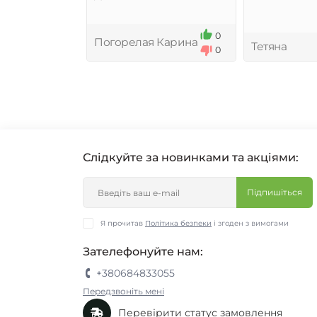
0
Погорелая Карина
Тетяна
1
0
0
Слідкуйте за новинками та акціями:
Підпишіться
Я прочитав
Політика безпеки
і згоден з вимогами
Зателефонуйте нам:
+380684833055
Передзвоніть мені
Перевірити статус замовлення