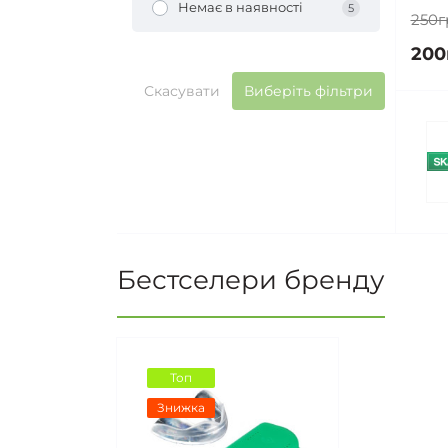
Немає в наявності
5
250г
200
Скасувати
Виберіть фільтри
Бестселери бренду
Топ
Знижка