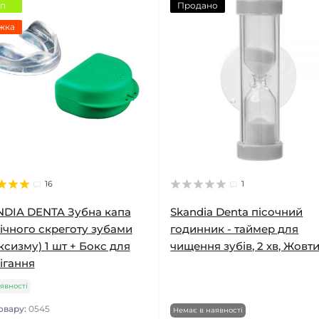
оп
Продано
жка
16
1
DIA DENTA Зубна капа
Skandia Denta пісочний
нічного скреготу зубами
годинник - таймер для
ксизму) 1 шт + Бокс для
чищення зубів, 2 хв, Жовт
ігання
явності
овару:
0545
Немає в наявності