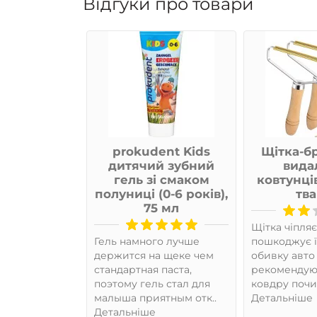
Відгуки про товари
ол для
prokudent Kids
Щітка-б
робритви
дитячий зубний
вида
 OneBlade
гель зі смаком
ковтунці
полуниці (0-6 років),
тв
75 мл
р. Все
аджу
Щітка чіпляє
Гель намного лучше
пошкоджує ї
держится на щеке чем
обивку авто 
стандартная паста,
рекомендую.
поэтому гель стал для
ковдру почис
малыша приятным отк..
Детальніше
Детальніше