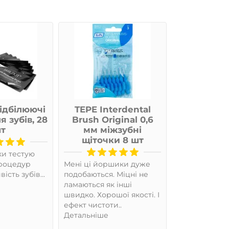
Відбілюючі
TEPE Interdental
Насадка 
 зубів, 28
Brush Original 0,6
OneBlade 
т
мм міжзубні
та 
щіточки 8 шт
и тестую
Все підійшло
процедур
Мені ці йоршики дуже
добре
ість зубів...
подобаються. Міцні не
Детальніше
ламаються як інші
швидко. Хорошої якості. І
ефект чистоти..
Детальніше