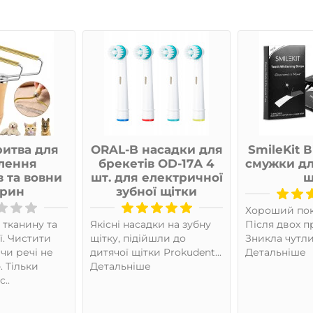
ритва для
ORAL-B насадки для
SmileKit 
лення
брекетів OD-17А 4
смужки для
в та вовни
шт. для електричної
ш
арин
зубної щітки
Хороший пок
 тканину та
Якісні насадки на зубну
Після двох 
ї. Чистити
щітку, підійшли до
Зникла чутлив
чи речі не
дитячої щітки Prokudent...
Детальніше
 Тільки
Детальніше
..