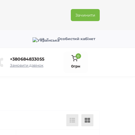
Зачинити
ua
Особистий кабінет
0
+380684833055
Замовити дзвінок
0грн