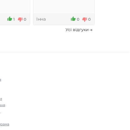
Інна
Олександр
1
0
0
0
Усi вiдгуки
а
м
ння
с
грама