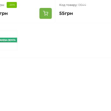
рн
Код товару:
0644
-20%
грн
55грн