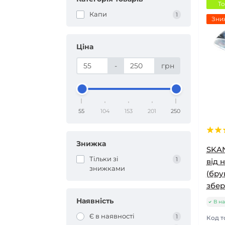
Т
Капи
1
Зни
Ціна
-
грн
55
104
153
201
250
Знижка
SKAN
Тільки зі
1
від 
знижками
(бру
збер
Наявність
В на
Є в наявності
1
Код т