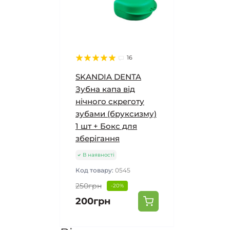
16
SKANDIA DENTA
Зубна капа від
нічного скреготу
зубами (бруксизму)
1 шт + Бокс для
зберігання
В наявності
Код товару:
0545
250грн
-20%
200грн