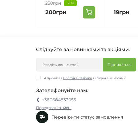
250грн
-20%
200грн
19грн
Слідкуйте за новинками та акціями:
Підпишіться
Я прочитав
Політика безпеки
і згоден з вимогами
Зателефонуйте нам:
+380684833055
Передзвоніть мені
Перевірити статус замовлення