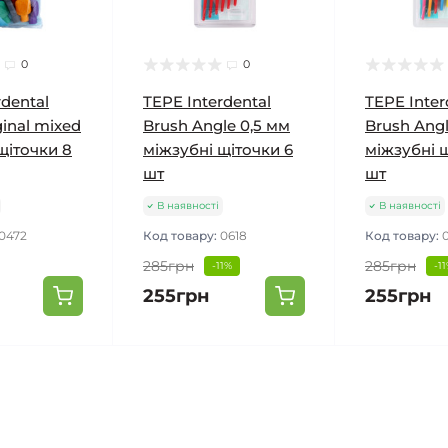
0
0
rdental
TEPE Interdental
TEPE Inter
ginal mixed
Brush Angle 0,5 мм
Brush Ang
щіточки 8
міжзубні щіточки 6
міжзубні 
шт
шт
В наявності
В наявності
0472
Код товару:
0618
Код товару:
285грн
285грн
-11%
-1
255грн
255грн