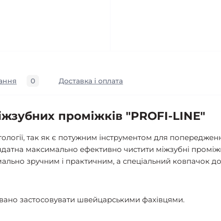
ання
0
Доставка і оплата
іжзубних проміжків "PROFI-LINE"
матології, так як є потужним інструментом для попередже
а здатна максимально ефективно чистити міжзубні проміжк
льно зручним і практичним, а спеціальний ковпачок до
овано застосовувати швейцарськими фахівцями.