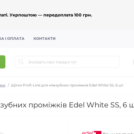
аті. Укрпоштою — передоплата 100 грн.
А І ОПЛАТА
КОНТАКТИ
ики
Щітки Profi-Line для міжзубних проміжків Edel White SS, 6 шт
жзубних проміжків Edel White SS, 6 