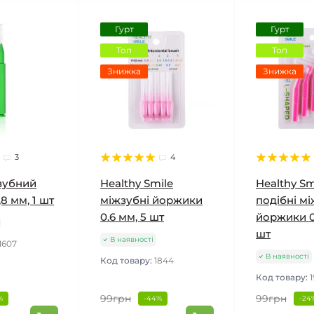
Гурт
Гурт
Топ
Топ
Знижка
Знижка
3
4
зубний
Healthy Smile
Healthy Sm
8 мм, 1 шт
міжзубні йоржики
подібні мі
0.6 мм, 5 шт
йоржики 0
шт
В наявності
1607
В наявності
Код товару:
1844
Код товару:
99грн
99грн
%
-44%
-24