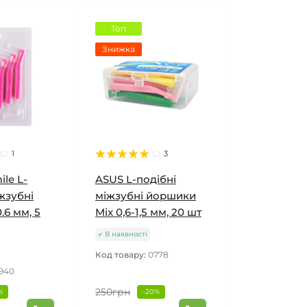
Топ
Знижка
1
3
ile L-
ASUS L-подібні
жзубні
міжзубні йоршики
.6 мм, 5
Mix 0,6-1,5 мм, 20 шт
В наявності
Код товару:
0778
1940
250грн
%
-20%