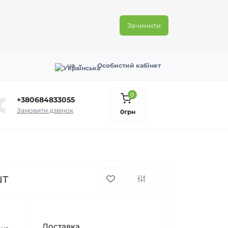
Зачинити
ua
Особистий кабінет
0
+380684833055
Замовити дзвінок
0грн
шт
Доставка