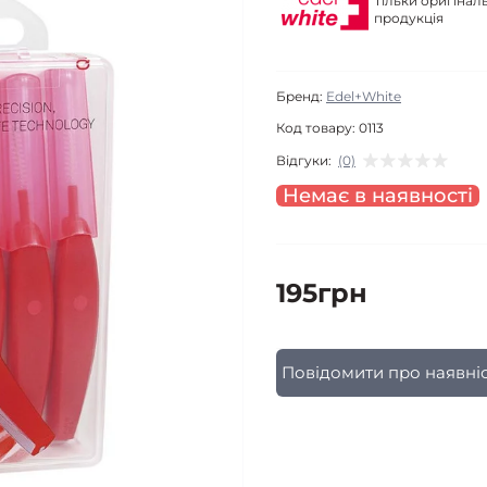
Тільки оригінал
продукція
Бренд:
Edel+White
Код товару:
0113
Відгуки:
(0)
Немає в наявності
195грн
Повідомити про наявніс