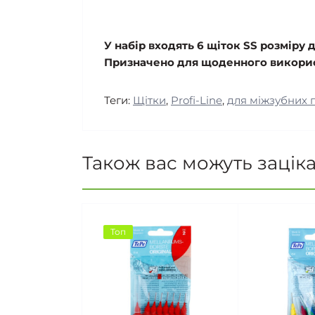
У набір входять 6 щіток SS розміру д
Призначено для щоденного викорис
Теги:
Щітки
,
Profi-Line
,
для міжзубних 
Також вас можуть зацік
Топ