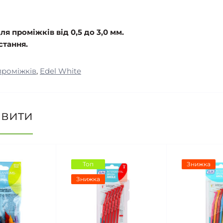
ля проміжків від 0,5 до 3,0 мм.
тання.
проміжків
,
Edel White
авити
Топ
Знижка
Знижка