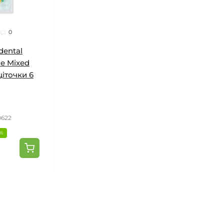
0
dental
le Mixed
щіточки 6
0622
1%