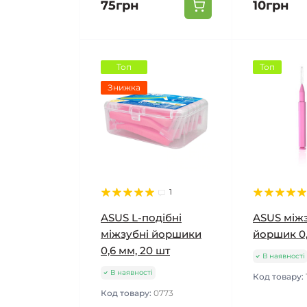
75грн
10грн
Топ
Топ
Знижка
1
ASUS L-подібні
ASUS між
міжзубні йоршики
йоршик 0,
0,6 мм, 20 шт
В наявності
В наявності
Код товару:
Код товару:
0773