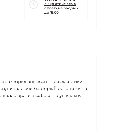
якщо отримаємо
оплату на рахунок
до 15:00
ння захворювань ясен і профілактики
и, видаляючи бактерії. Її ергономічна
зволяє брати з собою цю унікальну