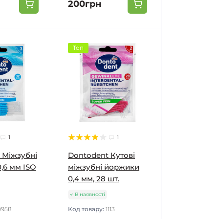
200грн
Топ
1
1
 Міжзубні
Dontodent Кутові
,6 мм ISO
міжзубні йоржики
0,4 мм, 28 шт.
В наявності
0958
Код товару:
1113