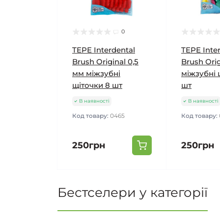
0
TEPE Interdental
TEPE Inte
Brush Original 0,5
Brush Ori
мм міжзубні
міжзубні 
щіточки 8 шт
шт
В наявності
В наявності
Код товару:
0465
Код товару:
250грн
250грн
Бестселери у категорії