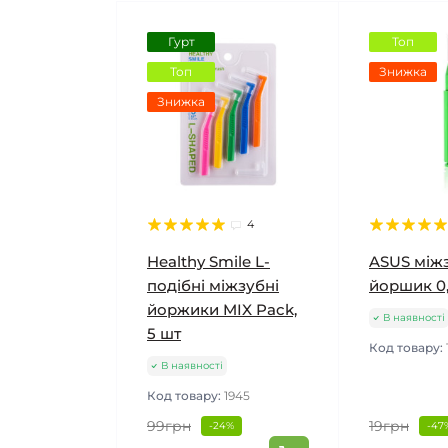
Гурт
Топ
Топ
Знижка
Знижка
4
Healthy Smile L-
ASUS між
подібні міжзубні
йоршик 0,
йоржики MIX Pack,
В наявності
5 шт
Код товару:
В наявності
Код товару:
1945
99грн
19грн
-24%
-47