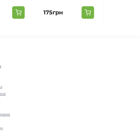
175грн
а
м
ння
с
грама
ру