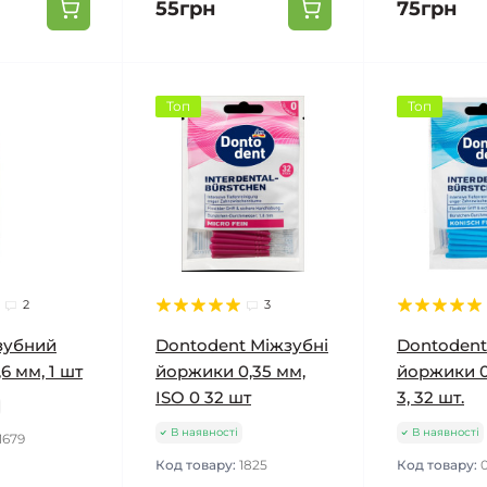
55грн
75грн
Топ
Топ
2
3
зубний
Dontodent Міжзубні
Dontodent
6 мм, 1 шт
йоржики 0,35 мм,
йоржики 0
ISO 0 32 шт
3, 32 шт.
В наявності
В наявності
1679
Код товару:
1825
Код товару: