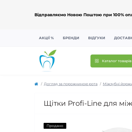
Відправляємо Новою Поштою при 100% опл
АКЦІЇ %
БРЕНДИ
ВІДГУКИ
ДОСТАВК
Каталог товарів
Догляд за порожниною рота
Міжзубні йорж
Щітки Profi-Line для мі
Продано