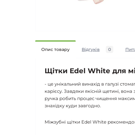
Опис товару
Відгуків
0
Пит
Щітки Edel White для м
- це унікальний винахід в галузі сто
карієсу. Завдяки якісній щетині, вон
ручка робить процес чищення максима
знахідку куди завгодно.
Міжзубні щітки Edel White рекоменд