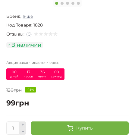
Бренд:
Інше
Код Товара:
1828
Отзывы:
(0)
В наличии
Акция заканчивается через:
00
:
13
:
35
:
59
дней
часов
минут
секунд
120грн
-18%
99грн
Купить