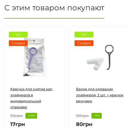
С этим товаром покупают
Топ
Топ
Скидка
Скидка
Крючок для снятия кап,
Валик для одевания
элайнеров в
элайнеров, 2 шт. + крючок
индивидуальной
ремувер
упаковке
30грн
90грн
-43%
-11%
17грн
80грн