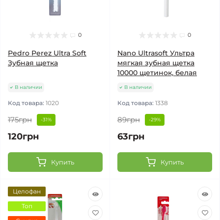
0
0
Pedro Perez Ultra Soft
Nano Ultrasoft Ультра
Зубная щетка
мягкая зубная щетка
10000 щетинок, белая
В наличии
В наличии
Код товара:
1020
Код товара:
1338
175грн
89грн
-31%
-29%
120грн
63грн
Купить
Купить
Целофан
Топ