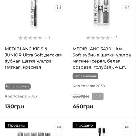
1
1
MEDIBLANC KIDS &
MEDIBLANC 5490 Ultra
JUNIOR Ultra Soft детская
Soft зубные щетки ультра
зубная щетка ультра
мягкие (серая, белая,
мягкая, красная
розовая, голубая), 4 шт.
Нет в наличии
Код товара:
2038
Нет в наличии
650грн
Код товара:
2063
-31%
130грн
450грн
Продано
Продано