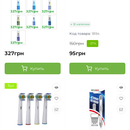
327грн
327грн
327грн
В наличии
327грн
327грн
327грн
Код товара:
1894
327грн
150грн
-37%
327грн
95грн
Купить
Купить
Топ