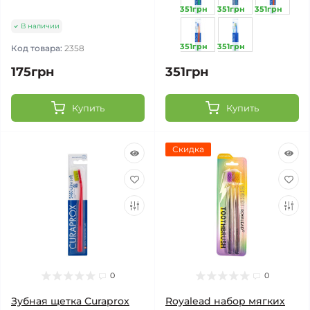
351грн
351грн
351грн
В наличии
351грн
351грн
Код товара:
2358
175грн
351грн
Купить
Купить
Скидка
0
0
Зубная щетка Curaprox
Royalead набор мягких