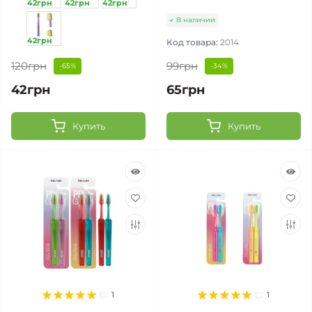
42грн
42грн
42грн
В наличии
42грн
Код товара:
2014
120грн
99грн
-65%
-34%
42грн
65грн
Купить
Купить
1
1