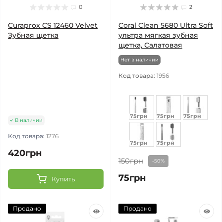
0
2
Curaprox CS 12460 Velvet
Coral Clean 5680 Ultra Soft
Зубная щетка
ультра мягкая зубная
щетка, Салатовая
Нет в наличии
Код товара:
1956
75грн
75грн
75грн
В наличии
Код товара:
1276
75грн
75грн
420грн
150грн
-50%
75грн
Купить
Продано
Продано