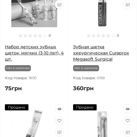
0
0
Набор детских зубных
Зубная щетка
щеток, мягких (3-10 лет), 4
хирургическая Curaprox
шт.
Megasoft Surgical
Нет в наличии
Нет в наличии
Код товара:
1890
Код товара:
0168
75грн
360грн
Продано
Продано