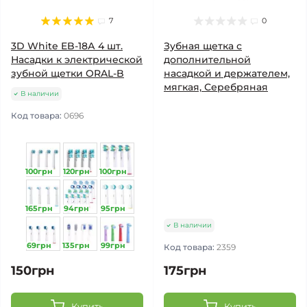
7
0
3D White EB-18А 4 шт.
Зубная щетка с
Насадки к электрической
дополнительной
зубной щетки ORAL-B
насадкой и держателем,
мягкая, Серебряная
В наличии
Код товара:
0696
100грн
120грн
100грн
165грн
94грн
95грн
В наличии
69грн
135грн
99грн
Код товара:
2359
150грн
175грн
Купить
Купить