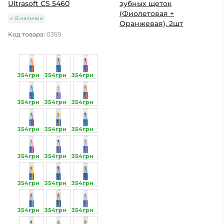
Ultrasoft CS 5460
зубных щеток
(Фиолетовая +
В наличии
Оранжевая), 2шт
Код товара:
0359
354грн
354грн
354грн
354грн
354грн
354грн
354грн
354грн
354грн
354грн
354грн
354грн
354грн
354грн
354грн
354грн
354грн
354грн