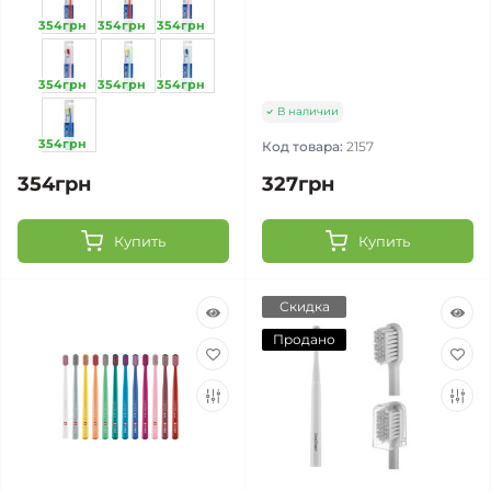
354грн
354грн
354грн
354грн
354грн
354грн
В наличии
354грн
Код товара:
2157
354грн
327грн
Купить
Купить
Скидка
Продано