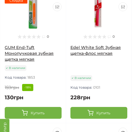
Скидка
0
0
GUM End-Tuft
Edel White Soft Зубная
Монопучковая зубная
щетка-флос мягкая
щетка мягкая
В наличии
Код товара:
1853
В наличии
159грн
Код товара:
0101
-18%
130грн
228грн
Купить
Купить
Фильтр