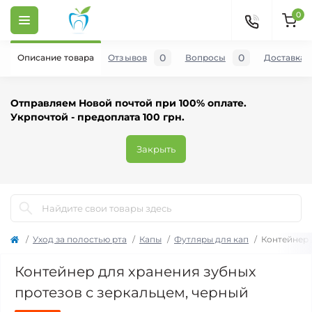
0
0
0
Описание товара
Отзывов
Вопросы
Доставка и
Отправляем Новой почтой при 100% оплате.
Укрпочтой - предоплата 100 грн.
Закрыть
Уход за полостью рта
Капы
Футляры для кап
Контейнер 
Контейнер для хранения зубных
протезов с зеркальцем, черный