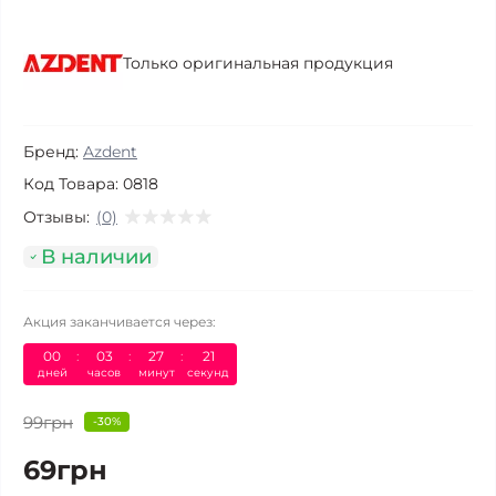
Только оригинальная продукция
Бренд:
Azdent
Код Товара:
0818
Отзывы:
(0)
В наличии
Акция заканчивается через:
00
:
03
:
27
:
21
дней
часов
минут
секунд
99грн
-30%
69грн