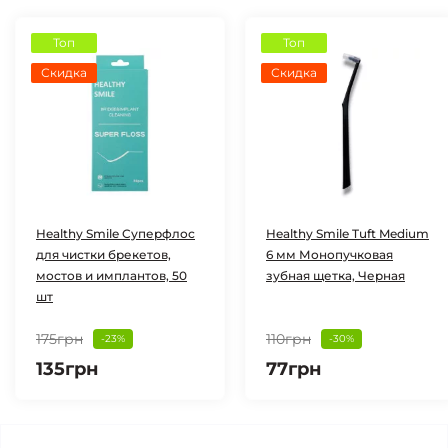
Топ
Топ
Скидка
Скидка
Healthy Smile Cуперфлос
Healthy Smile Tuft Medium
для чистки брекетов,
6 мм Монопучковая
мостов и имплантов, 50
зубная щетка, Черная
шт
175грн
110грн
-23%
-30%
135грн
77грн