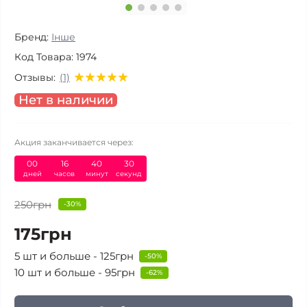
Бренд:
Інше
Код Товара:
1974
Отзывы:
(1)
Нет в наличии
Акция заканчивается через:
00
16
40
30
дней
часов
минут
секунд
250грн
-30%
175грн
5 шт и больше - 125грн
-50%
10 шт и больше - 95грн
-62%