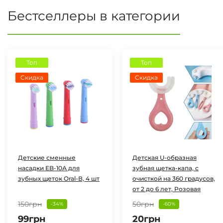
Бестселлеры в категории
Топ
Топ
Скидка
Скидка
Детские сменные
Детская U-образная
насадки EB-10А для
зубная щетка-капа, с
зубных щеток Oral-В, 4 шт
очисткой на 360 градусов,
от 2 до 6 лет, Розовая
150грн
50грн
-34%
-60%
99грн
20грн