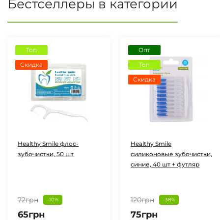
Бестселлеры в категории
Топ
Опт
Скидка
Топ
Скидка
Healthy Smile флос-
Healthy Smile
зубочистки, 50 шт
силиконовые зубочистки,
синие, 40 шт + футляр
72грн
120грн
-10%
-38%
65грн
75грн