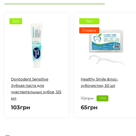
Топ
Топ
Скидка
Dontodent Sensitive
Healthy Smile флос-
Зубная паста для
зубочистки, 50 шт
чувствительных зубов, 125
72грн
мл
-10%
103грн
65грн