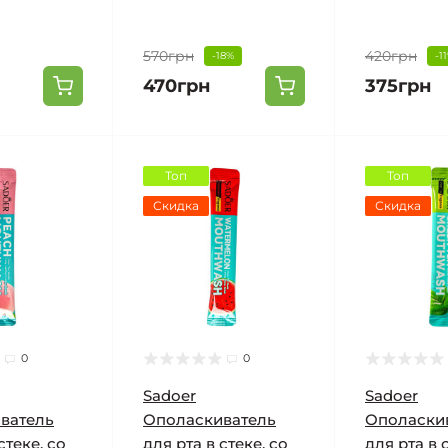
570грн
420грн
-18%
-1
470грн
375грн
Топ
Топ
Скидка
Скидка
0
0
Sadoer
Sadoer
ватель
Ополаскиватель
Ополаски
стеке, со
для рта в стеке, со
для рта в 