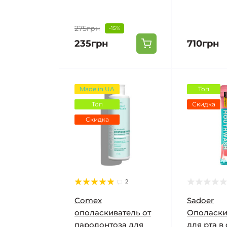
275грн
-15%
235грн
710грн
Made in UA
Топ
Топ
Скидка
Скидка
2
Comex
Sadoer
ополаскиватель от
Ополаски
пародонтоза для
для рта в 