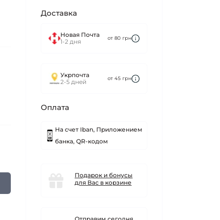
Доставка
Новая Почта
от 80 грн
1-2 дня
Укрпочта
от 45 грн
2-5 дней
Оплата
На счет Iban, Приложением
банка, QR-кодом
Подарок и бонусы
для Вас в корзине
Отправим сегодня