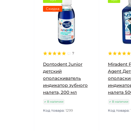
Скидка
7
Dontodent Junior
Miradent 
детский
Agent Де
ополаскиватель
ополаски
индикатор зубного
индикато
налета, 200 мл
налета 50
В наличии
В наличии
Код товара:
1299
Код товара: