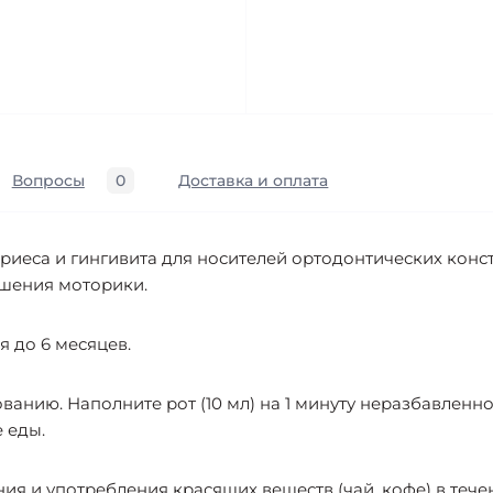
Вопросы
0
Доставка и оплата
иеса и гингивита для носителей ортодонтических констру
ушения моторики.
 до 6 месяцев.
ванию. Наполните рот (10 мл) на 1 минуту неразбавленн
 еды.
ия и употребления красящих веществ (чай, кофе) в тече