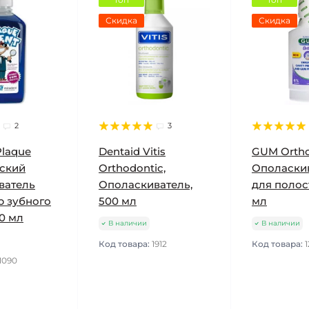
Скидка
Скидка
2
3
Plaque
Dentaid Vitis
GUM Orth
тский
Orthodontic,
Ополаски
ватель
Ополаскиватель,
для полос
р зубного
500 мл
мл
0 мл
В наличии
В наличии
Код товара:
1912
Код товара:
1
1090