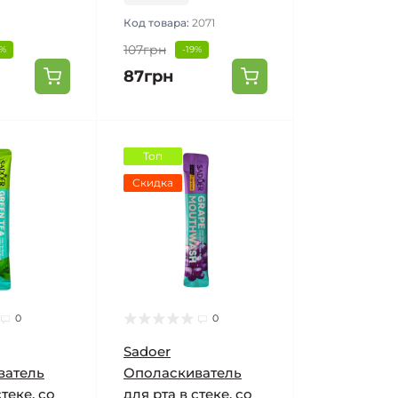
Код товара:
2071
107грн
1%
-19%
87грн
Топ
Скидка
0
0
Sadoer
ватель
Ополаскиватель
стеке, со
для рта в стеке, со