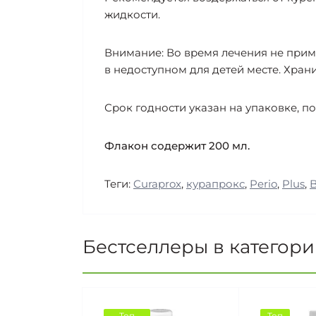
жидкости.
Внимание: Во время лечения не приме
в недоступном для детей месте. Хран
Срок годности указан на упаковке, п
Флакон содержит 200 мл.
Теги:
Curaprox
,
курапрокс
,
Perio
,
Plus
,
B
Бестселлеры в категор
Топ
Топ