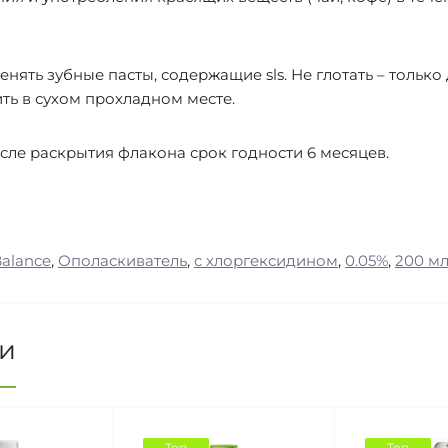
нять зубные пасты, содержащие sls. Не глотать – тольк
ить в сухом прохладном месте.
осле раскрытия флакона срок годности 6 месяцев.
alance
,
Ополаскиватель
,
с хлоргексидином
,
0.05%
,
200 м
ии
Топ
Топ