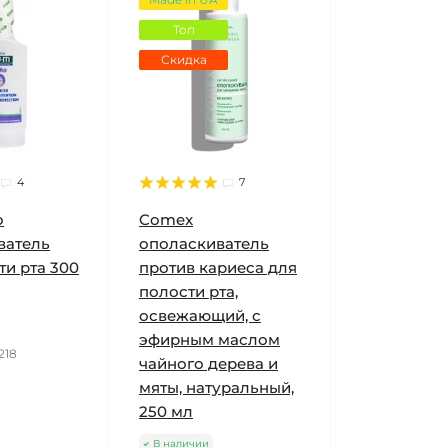
Топ
Скидка
4
7
o
Comex
ватель
ополаскиватель
ти рта 300
против кариеса для
полости рта,
освежающий, с
эфирным маслом
218
чайного дерева и
мяты, натуральный,
250 мл
В наличии