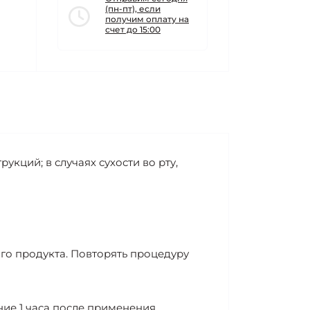
(пн-пт), если
получим оплату на
счет до 15:00
кций; в случаях сухости во рту,
ого продукта. Повторять процедуру
ние 1 часа после применения