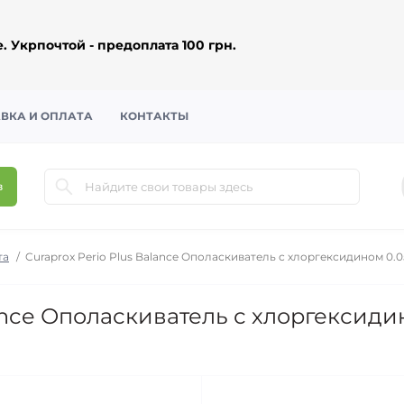
 Укрпочтой - предоплата 100 грн.
ВКА И ОПЛАТА
КОНТАКТЫ
в
та
Curaprox Perio Plus Balance Ополаскиватель с хлоргексидином 0.0
lance Ополаскиватель с хлоргексиди