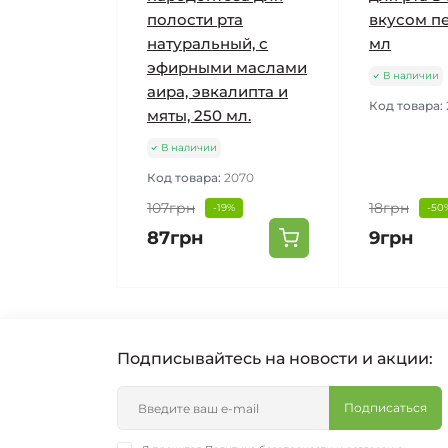
полости рта
вкусом пе
натуральный, с
мл
эфирными маслами
В наличии
аира, эвкалипта и
Код товара:
мяты, 250 мл.
В наличии
Код товара:
2070
107грн
18грн
-19%
-50
87грн
9грн
Подписывайтесь на новости и акции:
Подписаться