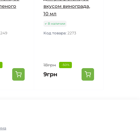
леного
вкусом винограда,
10 мл
В наличии
2249
Код товара:
2273
18грн
-50%
9грн
мма